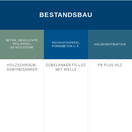
BESTANDSBAU
BETON, UNGELOCHTE
HOCHLOCHZIEGEL,
VOLLZIEGEL,
HOLZKONSTRUKTION
PORENBETON U. Ä.
KS-VOLLSTEINE
HOLZSCHRAUB-
DÜBELANKER FD-LDZ
PB PLUS HLZ
GEWINDEANKER
MIT WELLE