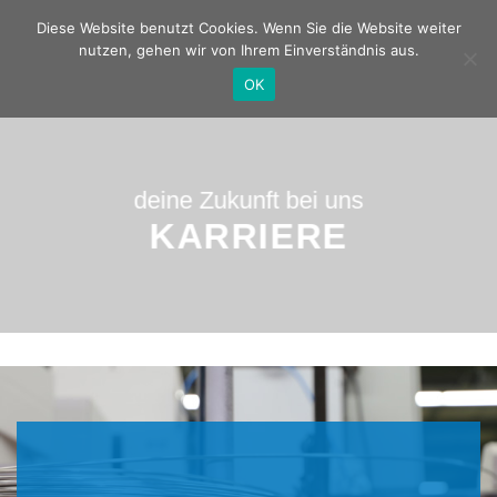
Zum
Deutsch
Diese Website benutzt Cookies. Wenn Sie die Website weiter
Inhalt
nutzen, gehen wir von Ihrem Einverständnis aus.
springen
OK
deine Zukunft bei uns
KARRIERE