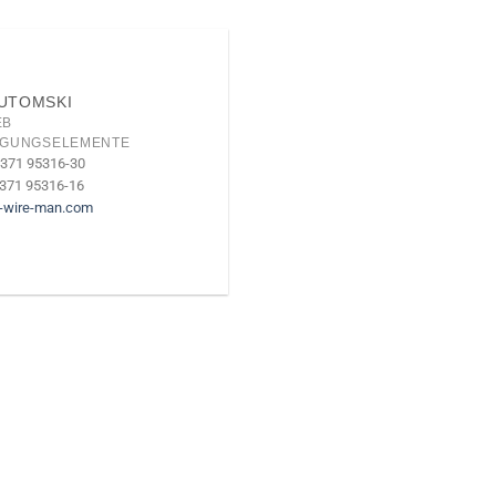
LUTOMSKI
EB
IGUNGSELEMENTE
2371 95316-30
2371 95316-16
-wire-man.com