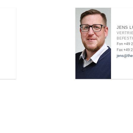
JENS 
VERTRI
BEFEST
Fon +49 
Fax +49 
jens@the
 MAP