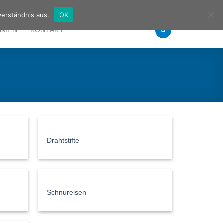
Deutsch
Englisch
verständnis aus.
OK
HMEN
KONTAKT
Drahtstifte
Schnureisen