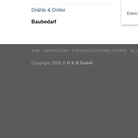
Drähte & Driller
Estric
Baubedarf
AGB
IMPRESSUM
DATENSCHUTZERKLÄRUNG
BL
Copyright 2026 ©
H & R GmbH