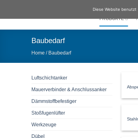
Zum
Diese Website benutzt 
Inhalt
PRODUKTE
springen
Baubedarf
Home
/
Baubedarf
Luftschichtanker
Abspe
Mauerverbinder & Anschlussanker
Dämmstoffbefestiger
Stoßfugenlüfter
Stahl
Werkzeuge
Dübel