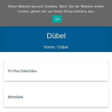
Zum
Deutsch
Englisch
Diese Website benutzt Cookies. Wenn Sie die Website weiter
Inhalt
nutzen, gehen wir von Ihrem Einverständnis aus.
springen
OK
Dübel
Home
/
Dübel
FILTER
PU Plus Dübel blau
Blitzdübel