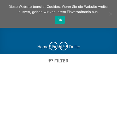
Zum
Deutsch
Englisch
Diese Website benutzt Cookies. Wenn Sie die Website weiter
Inhalt
nutzen, gehen wir von Ihrem Einverständnis aus.
springen
OK
Home
/
Drähte & Driller
FILTER