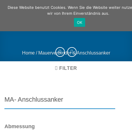
Zum
Deutsch
Englisch
Diese Website benutzt Cookies. Wenn Sie die Website weiter nutz
Inhalt
wir von Ihrem Einverständnis aus.
springen
OK
Home
/
Mauerverbinder & Anschlussanker
FILTER
MA- Anschlussanker
Abmessung