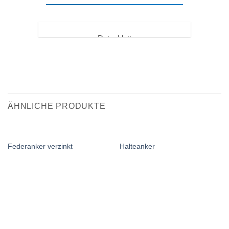
Datenblatt
MA-Anschlussanker
DOWNLOAD
ÄHNLICHE PRODUKTE
Federanker verzinkt
Halteanker