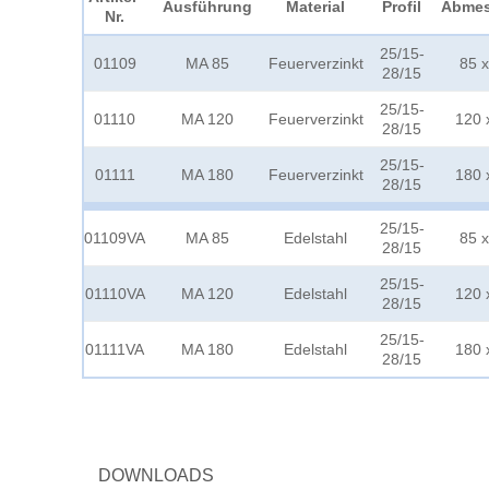
Ausführung
Material
Profil
Abme
Nr.
25/15-
01109
MA 85
Feuerverzinkt
85 x
28/15
25/15-
01110
MA 120
Feuerverzinkt
120 
28/15
25/15-
01111
MA 180
Feuerverzinkt
180 
28/15
25/15-
01109VA
MA 85
Edelstahl
85 x
28/15
25/15-
01110VA
MA 120
Edelstahl
120 
28/15
25/15-
01111VA
MA 180
Edelstahl
180 
28/15
DOWNLOADS