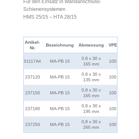
Für den Einsatz in Wandanschluss-
Schienensystemen
HMS 25/15 – HTA 28/15
Artikel-
Bezeichnung
Abmessung
VPE
Nr.
0,8 x 30 x
01117A4
MA-PB 15
100
165 mm
0,8 x 30 x
237120
MA-PB 15
100
135 mm
0,8 x 30 x
237150
MA-PB 15
100
165 mm
0,8 x 30 x
237180
MA-PB 15
100
195 mm
0,8 x 30 x
237250
MA-PB 15
100
265 mm