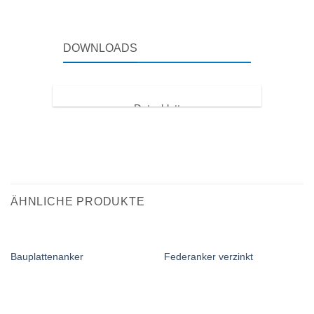
DOWNLOADS
Datenblatt
MA-PB-Anschlussanker
DOWNLOAD
ÄHNLICHE PRODUKTE
Bauplattenanker
Federanker verzinkt