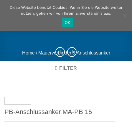
Zum
Deutsch
Englisch
Diese Website benutzt Cookies. Wenn Sie die Website weiter
Inhalt
nutzen, gehen wir von Ihrem Einverständnis aus.
springen
OK
Home
/
Mauerverbinder & Anschlussanker
FILTER
PB-Anschlussanker MA-PB 15