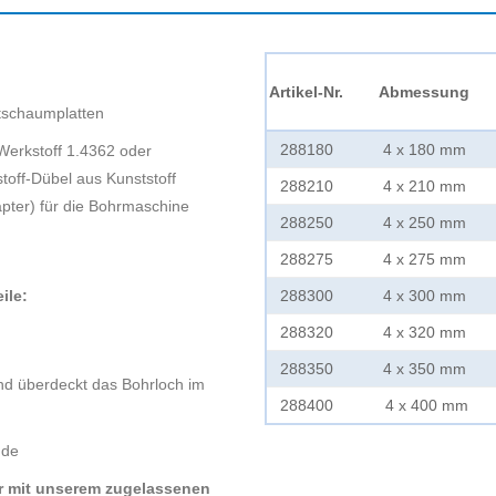
Artikel-Nr.
Abmessung
rtschaumplatten
288180
4 x 180 mm
erkstoff 1.4362 oder
off-Dübel aus Kunststoff
288210
4 x 210 mm
pter) für die Bohrmaschine
288250
4 x 250 mm
288275
4 x 275 mm
ile:
288300
4 x 300 mm
288320
4 x 320 mm
288350
4 x 350 mm
nd überdeckt das Bohrloch im
288400
4 x 400 mm
nde
ker mit unserem zugelassenen