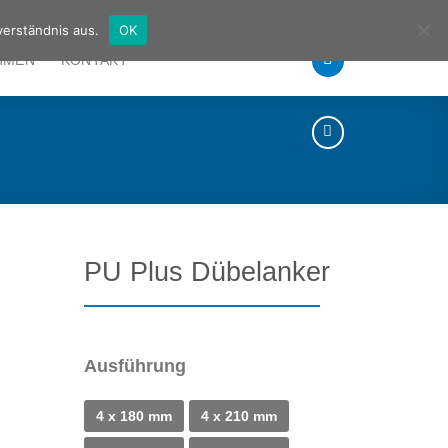
Deutsch
Englisch
verständnis aus.
OK
HMEN
KONTAKT
PU Plus Dübelanker
Ausführung
4 x 180 mm
4 x 210 mm