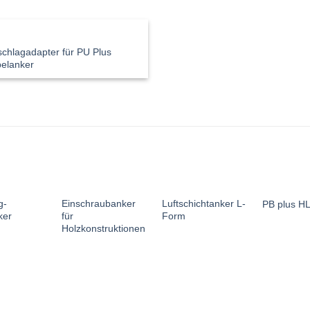
schlagadapter für PU Plus
elanker
g-
Einschraubanker
Luftschichtanker L-
PB plus H
ker
für
Form
Holzkonstruktionen