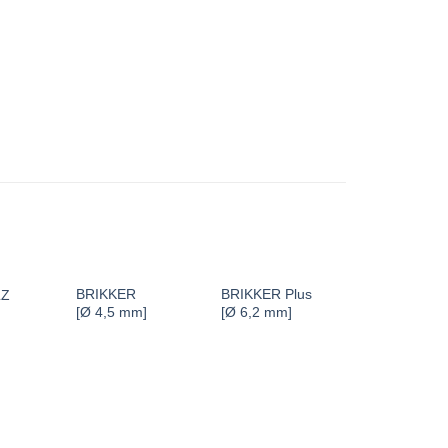
BRIKKER
BRIKKER Plus
LZ
[Ø 4,5 mm]
[Ø 6,2 mm]
Dübelanker 
LDZ mit Well