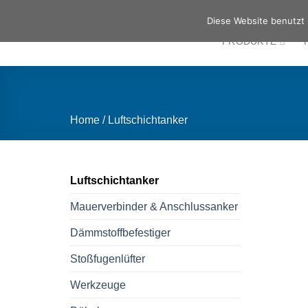
Zum
Diese Website benutzt 
Inhalt
PRODUKTE
springen
Home
/
Luftschichtanker
Luftschichtanker
Mauerverbinder & Anschlussanker
Dämmstoffbefestiger
Stoßfugenlüfter
Werkzeuge