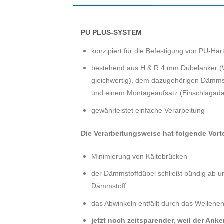
PU PLUS-SYSTEM
konzipiert für die Befestigung von PU-Ha
bestehend aus H & R 4 mm Dübelanker (W
gleichwertig), dem dazugehörigen Dämmst
und einem Montageaufsatz (Einschlagada
gewährleistet einfache Verarbeitung
Die Verarbeitungsweise hat folgende Vorte
Minimierung von Kältebrücken
der Dämmstoffdübel schließt bündig ab u
Dämmstoff
das Abwinkeln entfällt durch das Wellene
jetzt noch zeitsparender, weil der An