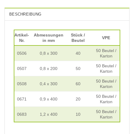
BESCHREIBUNG
Artikel-
Abmessungen
Stück /
VPE
Nr.
in mm
Beutel
50 Beutel /
0506
0,8 x 300
40
Karton
50 Beutel /
0507
0,8 x 200
50
Karton
50 Beutel /
0508
0,4 x 300
60
Karton
50 Beutel /
0671
0,9 x 400
20
Karton
50 Beutel /
0683
1,2 x 400
10
Karton