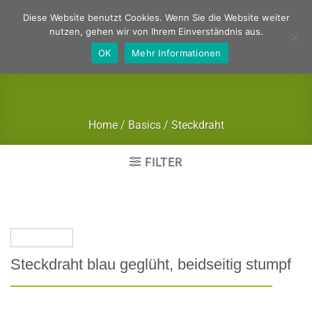
Zum
Deutsch
Englisch
Diese Website benutzt Cookies. Wenn Sie die Website weiter
Inhalt
nutzen, gehen wir von Ihrem Einverständnis aus.
springen
OK
Mehr Informationen
Home
/
Basics
/
Steckdraht
FILTER
Steckdraht blau geglüht, beidseitig stumpf