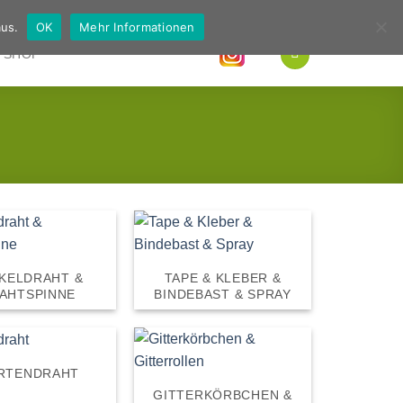
Deutsch
Englisch
us.
OK
Mehr Informationen
SHOP
KELDRAHT &
TAPE & KLEBER &
AHTSPINNE
BINDEBAST & SPRAY
RTENDRAHT
GITTERKÖRBCHEN &