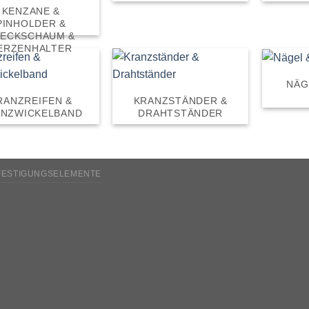
KENZANE &
PINHOLDER &
TECKSCHAUM &
ERZENHALTER
NÄG
RANZREIFEN &
KRANZSTÄNDER &
ANZWICKELBAND
DRAHTSTÄNDER
FESTIGUNGSELEMENTE