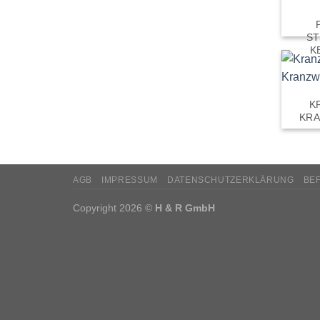
S
K
K
KR
AGB
IMPRESSUM
DATENSCHUTZERKLÄRUNG
BE
Copyright 2026 ©
H & R GmbH