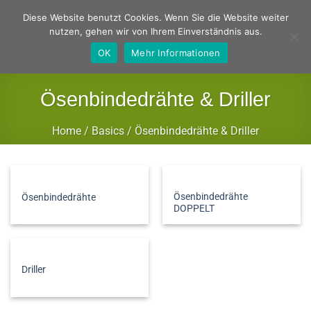
Zum
Deutsch
Englisch
Diese Website benutzt Cookies. Wenn Sie die Website weiter
Inhalt
nutzen, gehen wir von Ihrem Einverständnis aus.
springen
OK
Mehr Informationen
Ösenbindedrähte & Driller
Home
/
Basics
/
Ösenbindedrähte & Driller
FILTER
Ösenbindedrähte
Ösenbindedrähte
DOPPELT
Driller