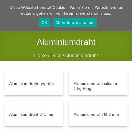
Zum
Deutsch
Englisch
Diese Website benutzt Cookies. Wenn Sie die Website weiter
Inhalt
nutzen, gehen wir von Ihrem Einverständnis aus.
springen
OK
Mehr Informationen
Aluminiumdraht
Home
/
Deco
/
Aluminiumdraht
FILTER
Aluminiumdraht silber in
Aluminiumdraht geprägt
1 kg Ring
Aluminiumdraht Ø 1 mm
Aluminiumdraht Ø 2 mm