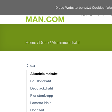
Zum
Diese Website benutzt Cookies. Wen
Inhalt
PRODUKTE
springen
Home
/
Deco
/
Aluminiumdraht
Deco
Aluminiumdraht
Bouillondraht
Decolackdraht
Floristenkrepp
Lametta Hair
Hochzeit