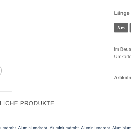
Länge
3 m
im Beut
Umkarto
Artike
LICHE PRODUKTE
iumdraht
Aluminiumdraht
Aluminiumdraht
Aluminiumdraht
Aluminium