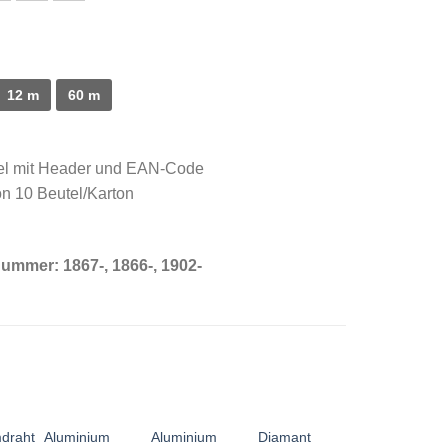
12 m
60 m
el mit Header und EAN-Code
n 10 Beutel/Karton
lnummer:
1867-, 1866-, 1902-
draht
Aluminium
Aluminium
Diamant