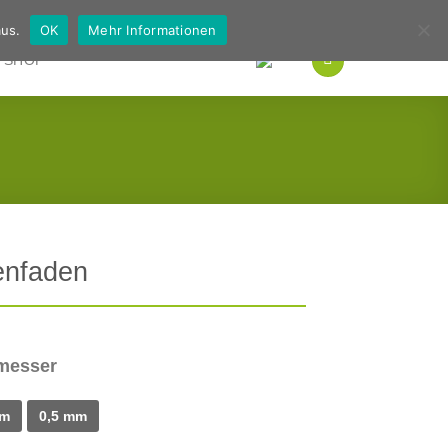
Deutsch
Englisch
us.
OK
Mehr Informationen
SHOP
enfaden
messer
mm
0,5 mm