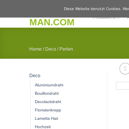
Zum
Diese Website benutzt Cookies. Wen
Inhalt
PRODUKTE
springen
Home
/
Deco
/
Perlen
Deco
Aluminiumdraht
Bouillondraht
Decolackdraht
Floristenkrepp
Lametta Hair
Hochzeit