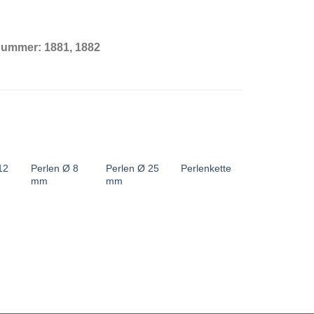
lnummer:
1881, 1882
12
Perlen Ø 8
Perlen Ø 25
Perlenkette
mm
mm
Perlen Ø 14
mm