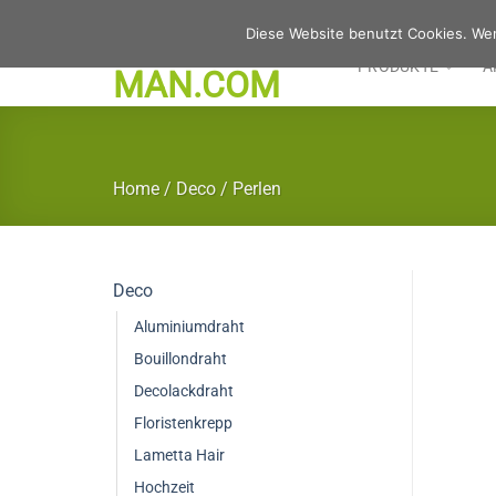
Zum
Diese Website benutzt Cookies. Wen
Inhalt
PRODUKTE
A
springen
Home
/
Deco
/
Perlen
Deco
Aluminiumdraht
Bouillondraht
Decolackdraht
Floristenkrepp
Lametta Hair
Hochzeit