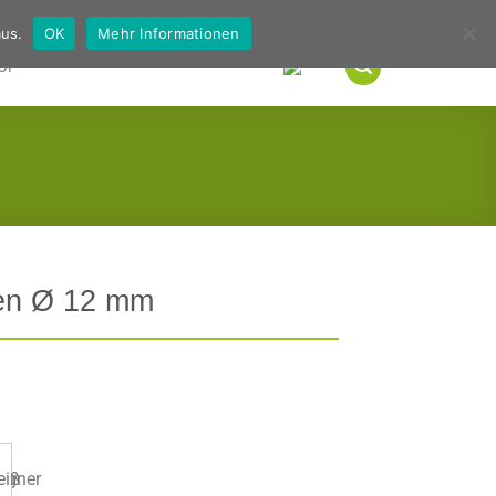
Deutsch
Englisch
us.
OK
Mehr Informationen
OP
en Ø 12 mm