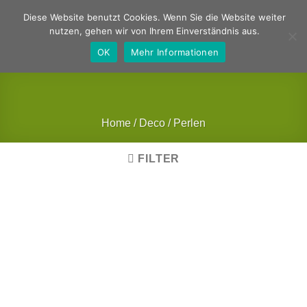
Zum
Deutsch
Englisch
Diese Website benutzt Cookies. Wenn Sie die Website weiter
Inhalt
nutzen, gehen wir von Ihrem Einverständnis aus.
springen
OK
Mehr Informationen
Home
/
Deco
/
Perlen
FILTER