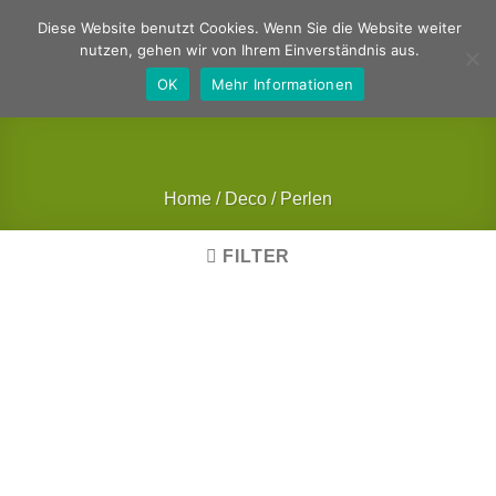
Zum
Deutsch
Englisch
Diese Website benutzt Cookies. Wenn Sie die Website weiter
Inhalt
nutzen, gehen wir von Ihrem Einverständnis aus.
springen
OK
Mehr Informationen
Home
/
Deco
/
Perlen
FILTER