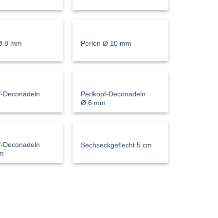
 Ø 8 mm
Perlen Ø 10 mm
f-Deconadeln
Perlkopf-Deconadeln
m
Ø 6 mm
f-Deconadeln
Sechseckgeflecht 5 cm
m