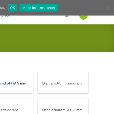
Deutsch
Englisch
us.
OK
Mehr Informationen
SHOP
iumdraht Ø 5 mm
Diamant Aluminiumdraht
neffektdraht
Decolackdraht Ø 0,3 mm