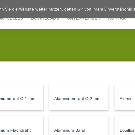
n Sie die Website weiter nutzen, gehen wir von Ihrem Einverständnis a
AKTUELLES
DOWNLOADS
UNTERNEHMEN
KONTAKT
k
iniumdraht Ø 1 mm
Aluminiumdraht Ø 2 mm
Alumin
nium Flachdraht
Aluminium Band
Bouillio