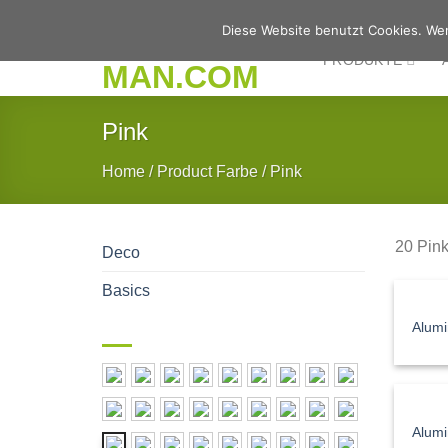
Zum
Diese Website benutzt Cookies. Wen
Inhalt
PRODUKTE
springen
Pink
Home
/
Product Farbe
/
Pink
20 Pin
Deco
Basics
Alum
Alumi