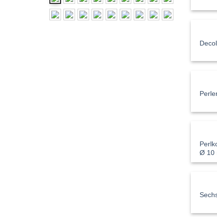
Decol
Perl
Perlk
Ø 10
Sechs