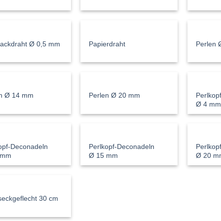
ackdraht Ø 0,5 mm
Papierdraht
Perlen
Perlkop
en Ø 14 mm
Perlen Ø 20 mm
Ø 4 m
opf-Deconadeln
Perlkopf-Deconadeln
Perlkop
 mm
Ø 15 mm
Ø 20 m
eckgeflecht 30 cm