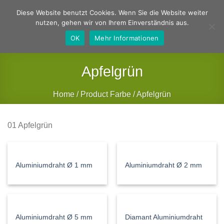
Zum
Deutsch
Englisch
Diese Website benutzt Cookies. Wenn Sie die Website weiter
Inhalt
nutzen, gehen wir von Ihrem Einverständnis aus.
springen
OK
Mehr Informationen
Apfelgrün
Home
/
Product Farbe
/
Apfelgrün
FILTER
01 Apfelgrün
Aluminiumdraht Ø 1 mm
Aluminiumdraht Ø 2 mm
Aluminiumdraht Ø 5 mm
Diamant Aluminiumdraht