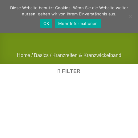
Zum
Deutsch
Englisch
Diese Website benutzt Cookies. Wenn Sie die Website weiter
Inhalt
nutzen, gehen wir von Ihrem Einverständnis aus.
springen
OK
Mehr Informationen
Home
/
Basics
/
Kranzreifen & Kranzwickelband
FILTER