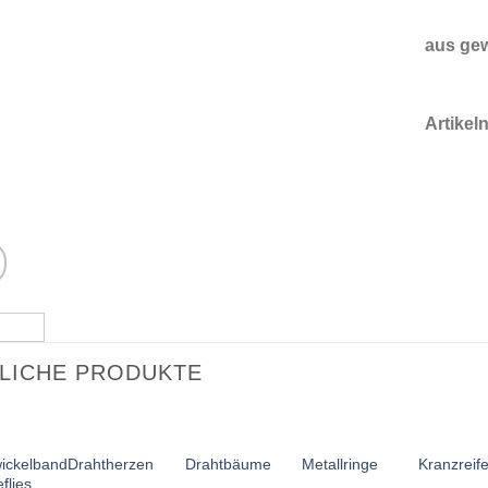
aus gew
Artike
LICHE PRODUKTE
ickelband
Drahtherzen
Drahtbäume
Metallringe
Kranzreif
flies