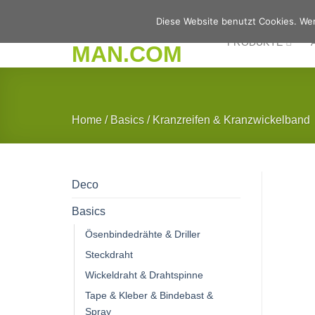
Zum
Diese Website benutzt Cookies. Wen
Inhalt
PRODUKTE
springen
Home
/
Basics
/
Kranzreifen & Kranzwickelband
Deco
Basics
Ösenbindedrähte & Driller
Steckdraht
Wickeldraht & Drahtspinne
Tape & Kleber & Bindebast &
Spray