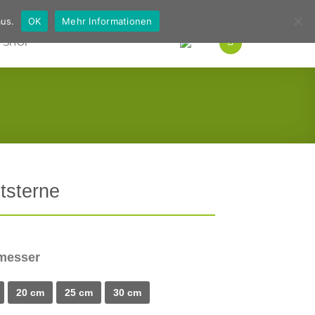
Deutsch
Englisch
us.
OK
Mehr Informationen
SHOP
tsterne
messer
20 cm
25 cm
30 cm