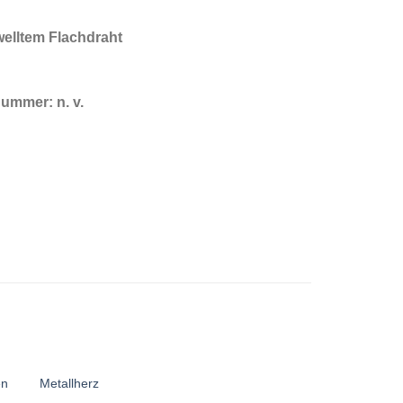
elltem Flachdraht
lnummer:
n. v.
en
Metallherz