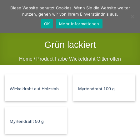
Zum
Deutsch
Englisch
Diese Website benutzt Cookies. Wenn Sie die Website weiter
Inhalt
nutzen, gehen wir von Ihrem Einverständnis aus.
springen
OK
Mehr Informationen
Grün lackiert
Home
/
Product Farbe Wickeldraht Gitterrollen
Gitterkörbchen
/
Grün lackiert
FILTER
Wickeldraht auf Holzstab
Myrtendraht 100 g
Myrtendraht 50 g