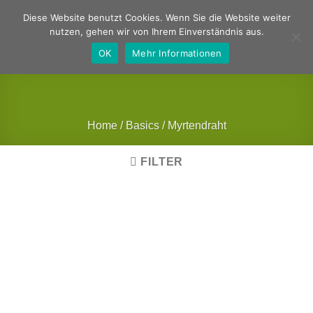
Zum
Deutsch
Englisch
Diese Website benutzt Cookies. Wenn Sie die Website weiter
Inhalt
nutzen, gehen wir von Ihrem Einverständnis aus.
springen
OK
Mehr Informationen
Home
/
Basics
/
Myrtendraht
FILTER