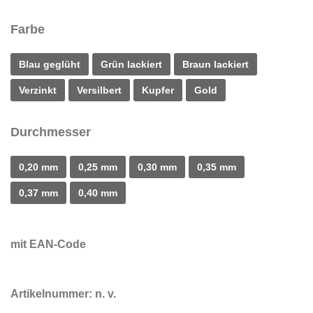
Farbe
Blau geglüht
Grün lackiert
Braun lackiert
Verzinkt
Versilbert
Kupfer
Gold
Durchmesser
0,20 mm
0,25 mm
0,30 mm
0,35 mm
0,37 mm
0,40 mm
mit EAN-Code
Artikelnummer:
n. v.