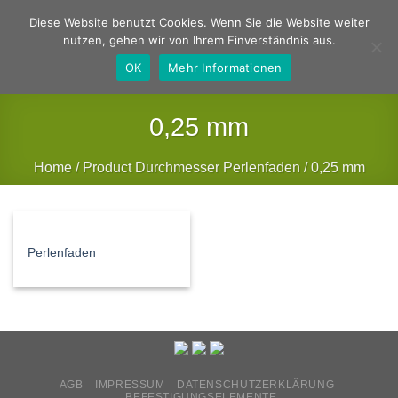
Zum
Deutsch
Englisch
Diese Website benutzt Cookies. Wenn Sie die Website weiter
Inhalt
nutzen, gehen wir von Ihrem Einverständnis aus.
springen
OK
Mehr Informationen
0,25 mm
Home
/
Product Durchmesser Perlenfaden
/
0,25 mm
FILTER
Perlenfaden
AGB
IMPRESSUM
DATENSCHUTZERKLÄRUNG
BEFESTIGUNGSELEMENTE