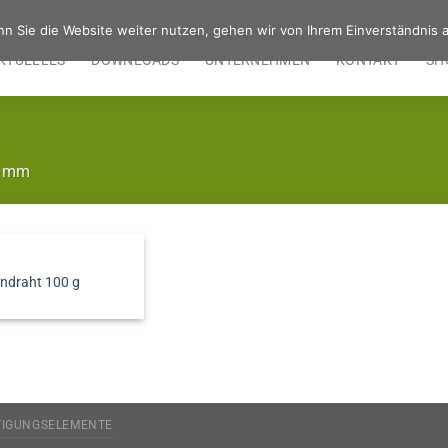
n Sie die Website weiter nutzen, gehen wir von Ihrem Einverständnis a
KTUELLES
DOWNLOADS
UNTERNEHMEN
KONTAKT
SH
0 mm
ndraht 100 g
TIGUNGSELEMENTE