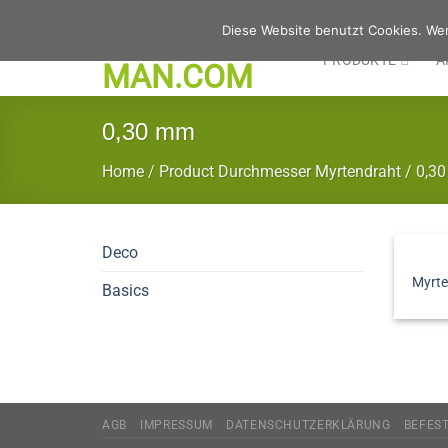
Zum
Diese Website benutzt Cookies. Wen
Inhalt
PRODUKTE
A
springen
0,30 mm
Home
/
Product Durchmesser Myrtendraht
/
0,3
Deco
Myrte
Basics
AGB
IMPRESSUM
DATENSCHUTZERKLÄRUNG
BEFES