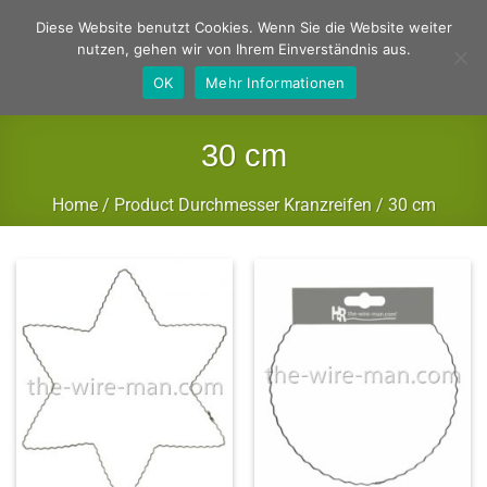
Zum
Deutsch
Englisch
Diese Website benutzt Cookies. Wenn Sie die Website weiter
Inhalt
nutzen, gehen wir von Ihrem Einverständnis aus.
springen
OK
Mehr Informationen
30 cm
Home
/
Product Durchmesser Kranzreifen
/
30 cm
FILTER