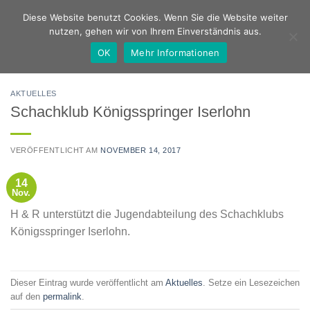
Zum
Deutsch
Englisch
Diese Website benutzt Cookies. Wenn Sie die Website weiter
Inhalt
nutzen, gehen wir von Ihrem Einverständnis aus.
springen
OK
Mehr Informationen
AKTUELLES
Schachklub Königsspringer Iserlohn
VERÖFFENTLICHT AM
NOVEMBER 14, 2017
14
Nov.
H & R unterstützt die Jugendabteilung des Schachklubs
Königsspringer Iserlohn.
Dieser Eintrag wurde veröffentlicht am
Aktuelles
. Setze ein Lesezeichen
auf den
permalink
.