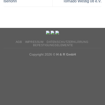
Iserlohn
Tornado Westig 08 e.V.
AGB
IMPRESSUM
DATENSCHUTZERKLÄRUNG
BEFESTIGUNGSELEMENTE
Copyright 2026 ©
H & R GmbH