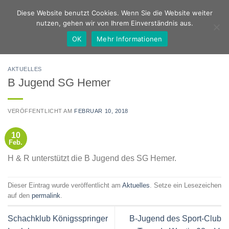
Zum
Deutsch
Englisch
Diese Website benutzt Cookies. Wenn Sie die Website weiter
Inhalt
nutzen, gehen wir von Ihrem Einverständnis aus.
springen
OK
Mehr Informationen
AKTUELLES
B Jugend SG Hemer
VERÖFFENTLICHT AM
FEBRUAR 10, 2018
10
Feb.
H & R unterstützt die B Jugend des SG Hemer.
Dieser Eintrag wurde veröffentlicht am
Aktuelles
. Setze ein Lesezeichen
auf den
permalink
.
Schachklub Königsspringer
B-Jugend des Sport-Club