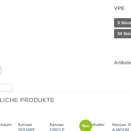
VPE
5 Stück
50 Stüc
Artike
LICHE PRODUKTE
Kenzan
Kenzan
Kenzan 
schaum
Kerzenhalter
Neu
SQUARE
CIRCLE
& MOON