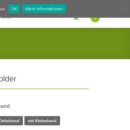
Deutsch
Englisch
us.
OK
Mehr Informationen
SHOP
older
band
Klebeband
mit Klebeband