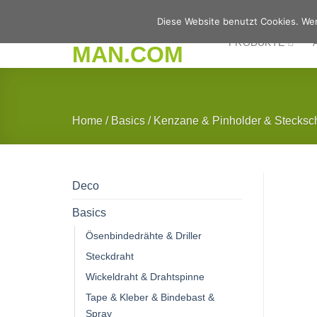
Zum
Diese Website benutzt Cookies. Wen
Inhalt
PRODUKTE
springen
Home
/
Basics
/
Kenzane & Pinholder & Stecksc
Deco
Basics
Ösenbindedrähte & Driller
Steckdraht
Wickeldraht & Drahtspinne
Tape & Kleber & Bindebast &
Spray