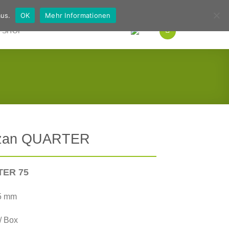
Deutsch
Englisch
us.
OK
Mehr Informationen
SHOP
zan QUARTER
ER 75
5 mm
/ Box