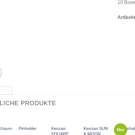
10 Boxe
Artike
LICHE PRODUKTE
Kenzan
Kenzan SUN
schaum
Pinholder
Kerzenhal
Neu
SQUARE
& MOON