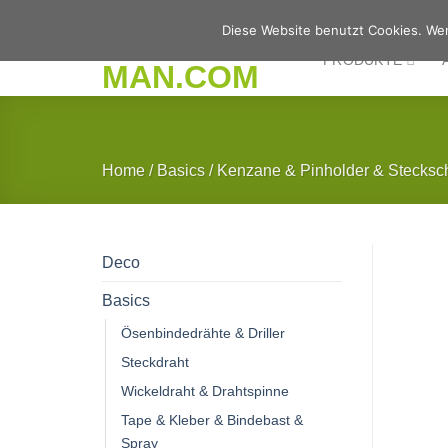
Zum
Diese Website benutzt Cookies. Wen
Inhalt
PRODUKTE
springen
Home
/
Basics
/
Kenzane & Pinholder & Stecksc
Deco
Basics
Ösenbindedrähte & Driller
Steckdraht
Wickeldraht & Drahtspinne
Tape & Kleber & Bindebast &
Spray