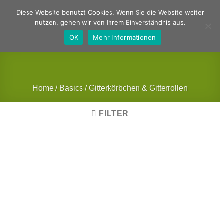
Zum
Deutsch
Englisch
Diese Website benutzt Cookies. Wenn Sie die Website weiter
Inhalt
nutzen, gehen wir von Ihrem Einverständnis aus.
springen
OK
Mehr Informationen
Home
/
Basics
/
Gitterkörbchen & Gitterrollen
FILTER