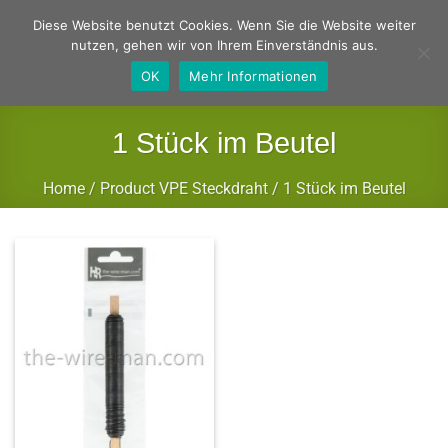
Zum
Deutsch
Englisch
Diese Website benutzt Cookies. Wenn Sie die Website weiter
Inhalt
nutzen, gehen wir von Ihrem Einverständnis aus.
springen
OK
Mehr Informationen
1 Stück im Beutel
Home
/
Product VPE Steckdraht
/
1 Stück im Beutel
FILTER