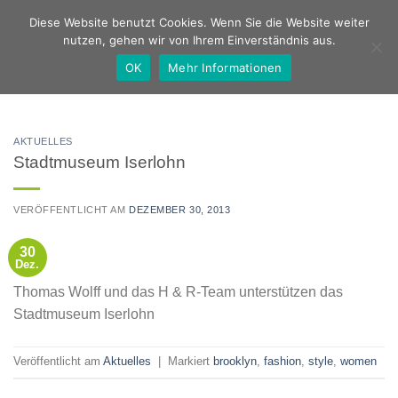
Zum
Deutsch
Englisch
Diese Website benutzt Cookies. Wenn Sie die Website weiter
Inhalt
nutzen, gehen wir von Ihrem Einverständnis aus.
springen
OK
Mehr Informationen
AKTUELLES
Stadtmuseum Iserlohn
VERÖFFENTLICHT AM
DEZEMBER 30, 2013
30
Dez.
Thomas Wolff und das H & R-Team unterstützen das
Stadtmuseum Iserlohn
Veröffentlicht am
Aktuelles
|
Markiert
brooklyn
,
fashion
,
style
,
women