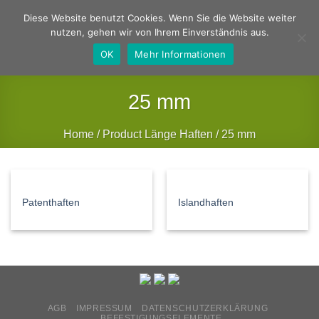
Zum
Deutsch
Englisch
Diese Website benutzt Cookies. Wenn Sie die Website weiter
Inhalt
nutzen, gehen wir von Ihrem Einverständnis aus.
springen
OK
Mehr Informationen
25 mm
Home
/
Product Länge Haften
/
25 mm
FILTER
Patenthaften
Islandhaften
AGB
IMPRESSUM
DATENSCHUTZERKLÄRUNG
BEFESTIGUNGSELEMENTE