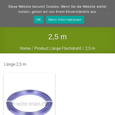
Zum
Deutsch
Englisch
Diese Website benutzt Cookies. Wenn Sie die Website weiter
Inhalt
nutzen, gehen wir von Ihrem Einverständnis aus.
springen
OK
Mehr Informationen
2,5 m
Home
/
Product Länge Flachdraht
/
2,5 m
FILTER
Länge 2,5 m