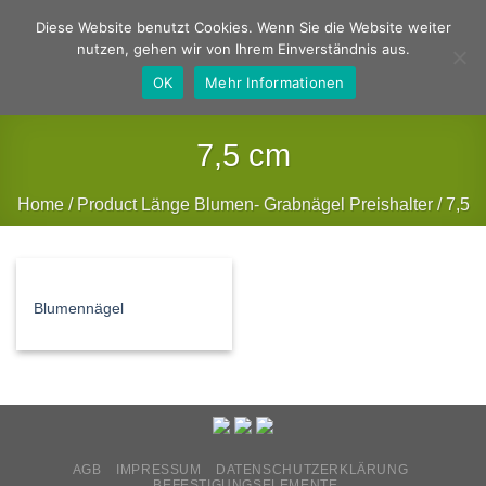
Zum
Deutsch
Englisch
Diese Website benutzt Cookies. Wenn Sie die Website weiter
Inhalt
nutzen, gehen wir von Ihrem Einverständnis aus.
springen
OK
Mehr Informationen
7,5 cm
Home
/
Product Länge Blumen- Grabnägel Preishalter
/
7,5
cm
FILTER
Blumennägel
AGB
IMPRESSUM
DATENSCHUTZERKLÄRUNG
BEFESTIGUNGSELEMENTE