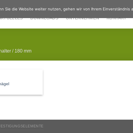
n Sie die Website weiter nutzen, gehen wir von Ihrem Einverständnis a
AKTUELLES
DOWNLOADS
UNTERNEHMEN
KONTAKT
halter
/
180 mm
nägel
FESTIGUNGSELEMENTE