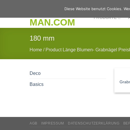
Zum
Diese Website benutzt Cookies. Wen
Inhalt
PRODUKTE
springen
180 mm
Home
/
Product Länge Blumen- Grabnägel Preis
Deco
Grab
Basics
AGB
IMPRESSUM
DATENSCHUTZERKLÄRUNG
BE