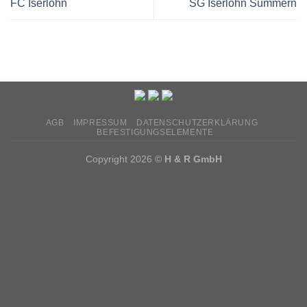
FC Iserlohn
SG Iserlohn Sümmern
AGB
IMPRESSUM
DATENSCHUTZERKLÄRUNG
BEFESTIGUNGSELEMENTE
Copyright 2026 ©
H & R GmbH