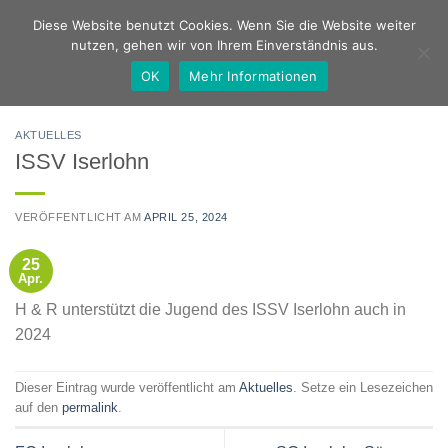
Zum
Deutsch
Englisch
Diese Website benutzt Cookies. Wenn Sie die Website weiter
Inhalt
nutzen, gehen wir von Ihrem Einverständnis aus.
springen
OK
Mehr Informationen
AKTUELLES
ISSV Iserlohn
VERÖFFENTLICHT AM
APRIL 25, 2024
25
Apr.
H & R unterstützt die Jugend des ISSV Iserlohn auch in
2024
Dieser Eintrag wurde veröffentlicht am
Aktuelles
. Setze ein Lesezeichen
auf den
permalink
.