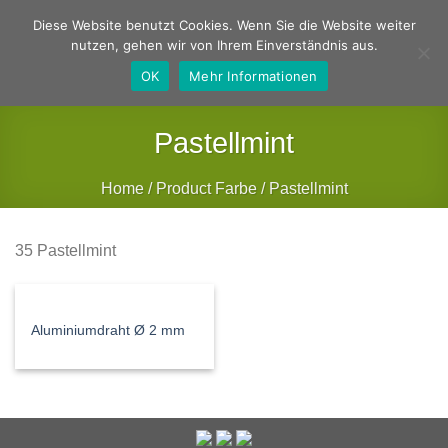
Zum
Deutsch
Englisch
Diese Website benutzt Cookies. Wenn Sie die Website weiter
Inhalt
nutzen, gehen wir von Ihrem Einverständnis aus.
springen
OK
Mehr Informationen
Pastellmint
Home
/
Product Farbe
/
Pastellmint
FILTER
35 Pastellmint
Aluminiumdraht Ø 2 mm