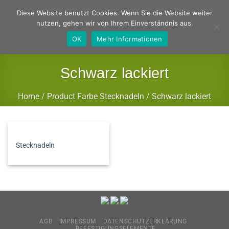
Zum
Deutsch
Englisch
Diese Website benutzt Cookies. Wenn Sie die Website weiter
Inhalt
nutzen, gehen wir von Ihrem Einverständnis aus.
springen
OK
Mehr Informationen
Schwarz lackiert
Home
/
Product Farbe Stecknadeln
/
Schwarz lackiert
FILTER
Stecknadeln
AGB
IMPRESSUM
DATENSCHUTZERKLÄRUNG
BEFESTIGUNGSELEMENTE