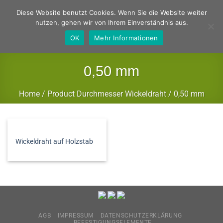
Zum
Deutsch
Englisch
Diese Website benutzt Cookies. Wenn Sie die Website weiter
Inhalt
nutzen, gehen wir von Ihrem Einverständnis aus.
springen
OK
Mehr Informationen
0,50 mm
Home
/
Product Durchmesser Wickeldraht
/
0,50 mm
FILTER
Wickeldraht auf Holzstab
AGB
IMPRESSUM
DATENSCHUTZERKLÄRUNG
BEFESTIGUNGSELEMENTE