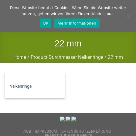
Zum
Deutsch
Englisch
Diese Website benutzt Cookies. Wenn Sie die Website weiter
Inhalt
nutzen, gehen wir von Ihrem Einverständnis aus.
springen
OK
Mehr Informationen
22 mm
Home
/
Product Durchmesser Nelkenringe
/
22 mm
FILTER
Nelkenringe
AGB
IMPRESSUM
DATENSCHUTZERKLÄRUNG
BEFESTIGUNGSELEMENTE