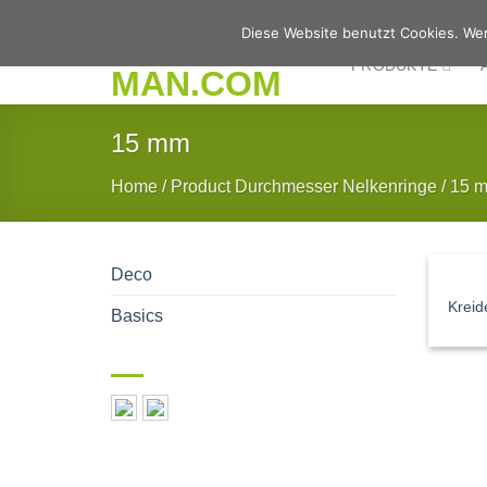
Zum
Diese Website benutzt Cookies. Wen
Inhalt
PRODUKTE
springen
15 mm
Home
/
Product Durchmesser Nelkenringe
/
15 
Deco
Kreid
Basics