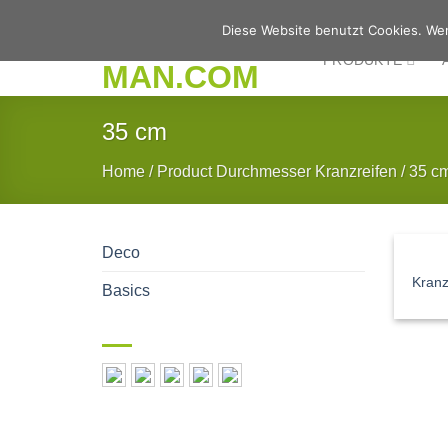
Zum
Diese Website benutzt Cookies. Wen
Inhalt
PRODUKTE
springen
35 cm
Home
/
Product Durchmesser Kranzreifen
/
35 c
Deco
Kranz
Basics