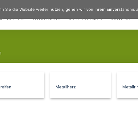
n Sie die Website weiter nutzen, gehen wir von Ihrem Einverständnis a
AKTUELLES
DOWNLOADS
UNTERNEHMEN
KONTAKT
m
reifen
Metallherz
Metallr