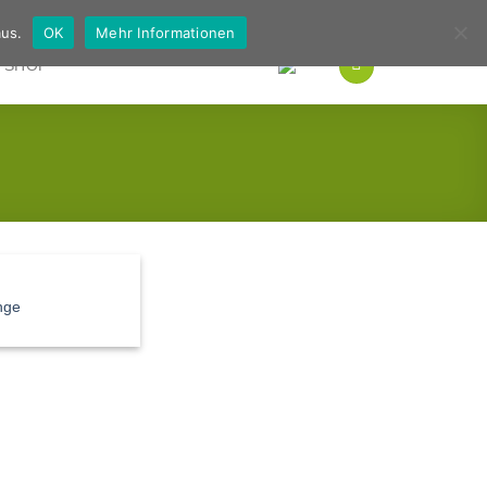
Deutsch
Englisch
us.
OK
Mehr Informationen
SHOP
inge