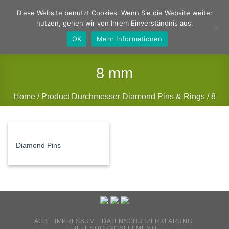
Zum
Deutsch
Englisch
Diese Website benutzt Cookies. Wenn Sie die Website weiter
Inhalt
nutzen, gehen wir von Ihrem Einverständnis aus.
springen
OK
Mehr Informationen
8 mm
Home
/
Product Durchmesser Diamond Pins & Rings
/
8
mm
FILTER
Diamond Pins
AGB
IMPRESSUM
DATENSCHUTZERKLÄRUNG
BEFESTIGUNGSELEMENTE