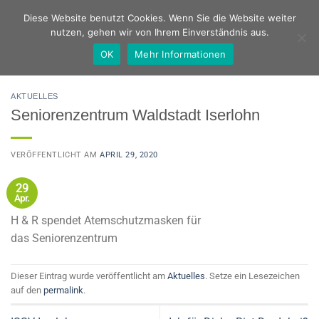
Zum
Deutsch
Englisch
Diese Website benutzt Cookies. Wenn Sie die Website weiter
Inhalt
nutzen, gehen wir von Ihrem Einverständnis aus.
springen
OK
Mehr Informationen
AKTUELLES
Seniorenzentrum Waldstadt Iserlohn
VERÖFFENTLICHT AM
APRIL 29, 2020
29
Apr.
H & R spendet Atemschutzmasken für
das Seniorenzentrum
Dieser Eintrag wurde veröffentlicht am
Aktuelles
. Setze ein Lesezeichen
auf den
permalink
.