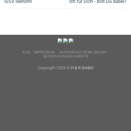
ISSV Iserlohn
Ich für Dich ‐ Bist Du dabei?
AGB
IMPRESSUM
DATENSCHUTZERKLÄRUNG
BEFESTIGUNGSELEMENTE
Copyright 2026 ©
H & R GmbH