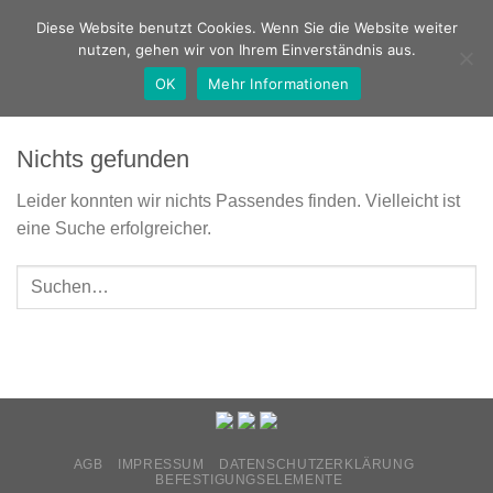
Zum
Deutsch
Diese Website benutzt Cookies. Wenn Sie die Website weiter
Inhalt
nutzen, gehen wir von Ihrem Einverständnis aus.
springen
OK
Mehr Informationen
Nichts gefunden
Leider konnten wir nichts Passendes finden. Vielleicht ist
eine Suche erfolgreicher.
AGB
IMPRESSUM
DATENSCHUTZERKLÄRUNG
BEFESTIGUNGSELEMENTE