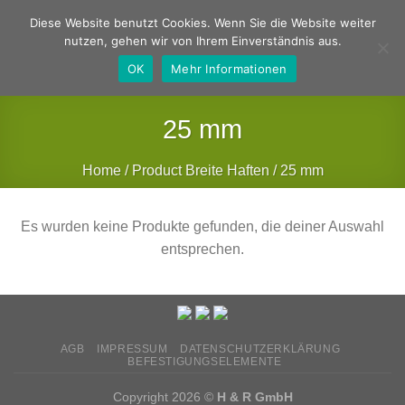
Zum
Deutsch
Englisch
Diese Website benutzt Cookies. Wenn Sie die Website weiter
Inhalt
nutzen, gehen wir von Ihrem Einverständnis aus.
springen
OK
Mehr Informationen
25 mm
Home
/
Product Breite Haften
/
25 mm
FILTER
Es wurden keine Produkte gefunden, die deiner Auswahl
entsprechen.
AGB
IMPRESSUM
DATENSCHUTZERKLÄRUNG
BEFESTIGUNGSELEMENTE
Copyright 2026 ©
H & R GmbH